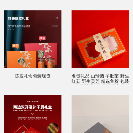
陈皮礼盒包装现货
名贵礼品 山珍菌 羊肚菌 野生
红菇 野生灵芝 精选鱼胶 包装
盒设计现货定制定做制作