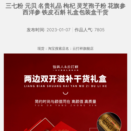
三七粉 元贝 名贵礼品 枸杞 灵芝孢子粉 花旗参
西洋参 铁皮石斛 礼盒包装盒干货
发布时间: 2023-01-07
|
作品人气: 7805
现货：淘宝搜索店名：云打样旗舰店