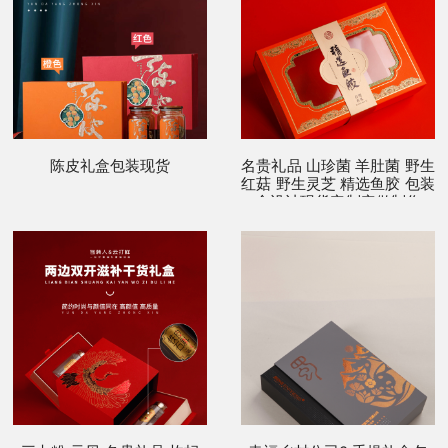
陈皮礼盒包装现货
名贵礼品 山珍菌 羊肚菌 野生
红菇 野生灵芝 精选鱼胶 包装
盒设计现货定制定做制作