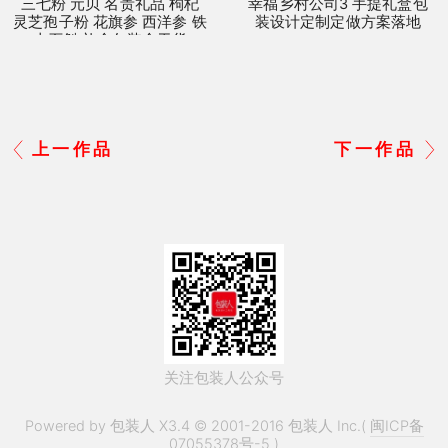
三七粉 元贝 名贵礼品 枸杞
幸福乡村公司3 手提礼盒包
灵芝孢子粉 花旗参 西洋参 铁
装设计定制定做方案落地
皮石斛 礼盒包装盒干货
上一作品
下一作品
关注包装人公众号
Powered by 包装人 X3.4 © 2001-2016 包装人 Inc.(
闽ICP备
07055378号-5
)