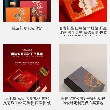
陈皮礼盒包装现货
名贵礼品 山珍菌 羊肚菌 野生
红菇 野生灵芝 精选鱼胶 包装
盒设计现货定制定做制作
三七粉 元贝 名贵礼品 枸杞
幸福乡村公司3 手提礼盒包
灵芝孢子粉 花旗参 西洋参 铁
装设计定制定做方案落地
皮石斛 礼盒包装盒干货