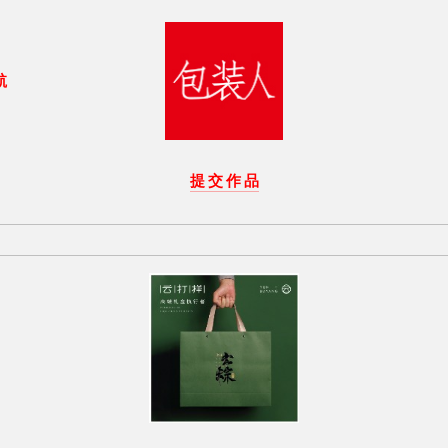
航
提 交 作 品