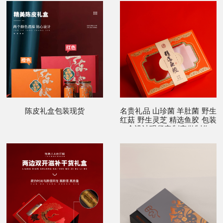
陈皮礼盒包装现货
名贵礼品 山珍菌 羊肚菌 野生
红菇 野生灵芝 精选鱼胶 包装
盒设计现货定制定做制作