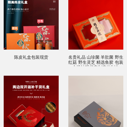
陈皮礼盒包装现货
名贵礼品 山珍菌 羊肚菌 野生
红菇 野生灵芝 精选鱼胶 包装
盒设计现货定制定做制作