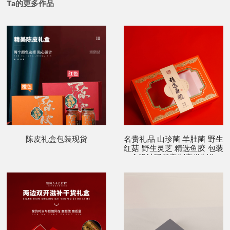
Ta的更多作品
陈皮礼盒包装现货
名贵礼品 山珍菌 羊肚菌 野生
红菇 野生灵芝 精选鱼胶 包装
盒设计现货定制定做制作