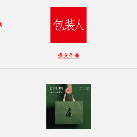
航
提 交 作 品