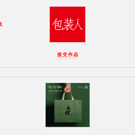
航
提 交 作 品