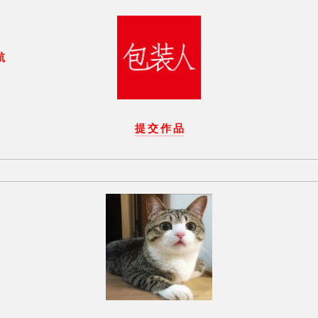
航
提 交 作 品