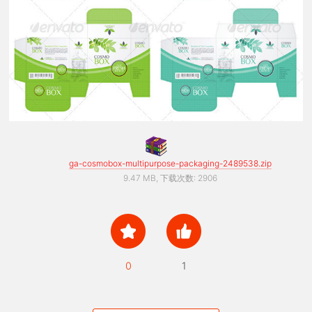
ga-cosmobox-multipurpose-packaging-2489538.zip
9.47 MB, 下载次数: 2906
0
1