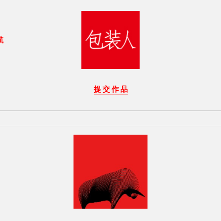
航
提 交 作 品