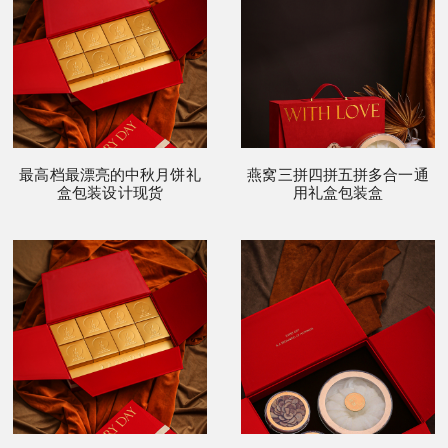
最高档最漂亮的中秋月饼礼
燕窝三拼四拼五拼多合一通
盒包装设计现货
用礼盒包装盒