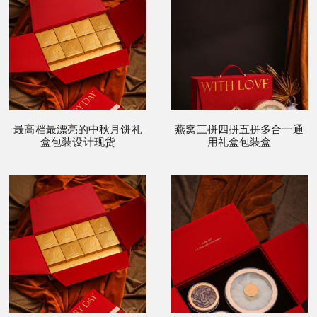
最高档最漂亮的中秋月饼礼
燕窝三拼四拼五拼多合一通
盒包装设计现货
用礼盒包装盒