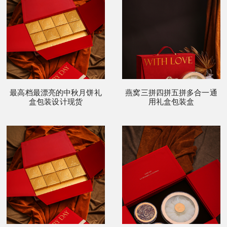
最高档最漂亮的中秋月饼礼
燕窝三拼四拼五拼多合一通
盒包装设计现货
用礼盒包装盒