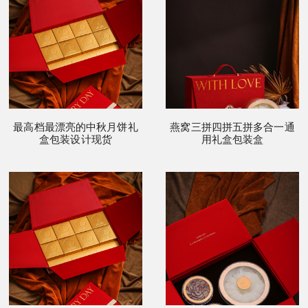
最高档最漂亮的中秋月饼礼
燕窝三拼四拼五拼多合一通
盒包装设计现货
用礼盒包装盒