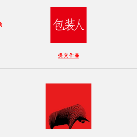
航
提 交 作 品