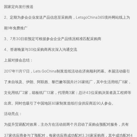
国家定向发行推送
2、定期为参会企业发送产品信息至采购商，LetsgoChina365境外网站线上为
期1年免费推广
3、7月30日前预定可根据参会企业产品情况精准匹配采购商
4、
30位采购商再次深入沟通交流
答谢晚宴与
上届对接会总结：
2017年11月17日，Lets GoChina制浆造纸活动在济南顺利闭幕。本届活动吸引
了来自埃及、伊朗、阿联酋、黎巴嫩等国共计26家纸厂，其中生活用纸厂8家，
文化用纸厂2家，箱板纸厂13家，代理商3家；总计43位采购决策者及工程师等
出席。同时也吸引了中国地区60家制浆造纸行业供应商近90人参会。
活动亮点：
为提升贸易配对效果，主办方在活动前两个月启动了采购会预配对服务，共有
37家供应商参与了预配对，每家供应商成功配对3.36家采购商，其中成功配对4