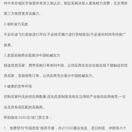
对中东非地区市场需求有深入地认识，锁定采购决策人避免精力浪费，北京博胜
第三方推荐更具说服力。
2.省时省力见效
;不必绞尽脑汁进行营销策划;不必漫长时间等待推广
不必长途飞行差旅进行拜访
效果。
3.直面采购商全面展示中国机械实力
精选优质买家，携带采购订单来到中国，让供应商实实在在能在线下接触这些优
质买家，直面销售订单，让供应商充分展示中国机械实力。
4.健康的竞争环境
,优先高质制浆造纸生活用纸产业链供应商推荐,一次
控制买家约见的供应商数量
会见所有高匹配的采购商。
3680元/张门票立享：
即刻报名
1、.免费登刊“中国质造”推荐手册，共计2000册在埃及、尼日利亚、伊朗等六个