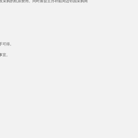
埃及采购的机票费用。同时展会主办补贴周边邻国采购商
手可得。
事宜。