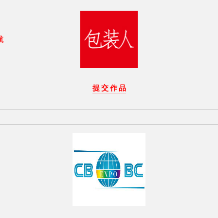
航
提 交 作 品