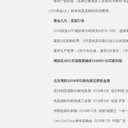
值得一提的是，该展已被埃及工贸部列为推动“埃及工
（250美金/人）前来埃及采购的住宿费用。
黄金九月，直面订单
2018埃及APP展的举办时间为9月10-12日，
紧抓9月采购旺季：9月是埃及印刷行业公认的采购
避开生产旺季：9月中旬办展，避开6月斋月、7月
增加近40%市场预算确保12000+位买家到场
北京博胜2018年印刷包装瓦楞彩盒展
尼日利亚国际印刷包装展 2018年9月 尼日利亚 
埃及国际印刷包装工业展 2018年9月 埃及 开罗
伊朗包装印刷展 2018年12月 伊朗 德黑兰 一年
Lets GoChina来华采购会 2018年7月 中国广东