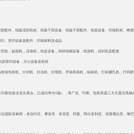
湿部配件、纸板湿部耗材、纸板干部设备、纸板干部配件、纸箱设备、印箱耗材、蜂窝
网印、烫印设备及配件，印刷材料及成品
折页机，贴面机，压痕机，纸盒设备，纸杯纸碗设备，纸袋机，信封机及配套
刷及喷印设备，办公设备及耗材
热收缩包装机、分切机、封边机、封尾机、开箱装箱机，贴标机、打标捆扎机，打码喷
埃及印刷包装业龙头展会，已成功举办9届），将广告、印刷、包装容器三大主题完美融
。
500位国际采购商，来自约旦、摩洛哥、肯尼亚、阿曼、阿尔及利亚、埃塞俄比亚、黎