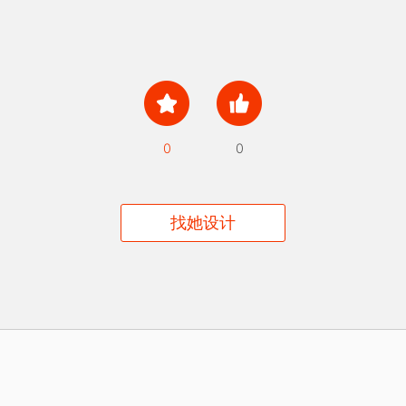
0
0
找她设计