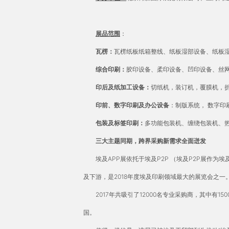
展品范围
：
瓦楞：
瓦楞纸板纸箱整线、纸板湿部设备、纸板
综合印刷：
胶印设备、柔印设备、凹印设备、丝
印后及纸加工设备：
切纸机，装订机，覆膜机，
印前、数字印刷及办公设备
：制版系统， 数字印
包装及标签印刷：
多功能包装机、缠绕包装机、
三大主题同期，跨界采购新需求全面迸发
埃及APP展依托于埃及P2P （埃及P2P展作为
及下游，是2018年度埃及印刷领域最大的展览会之一
2017年共吸引了12000名专业采购商，其中有1
国。