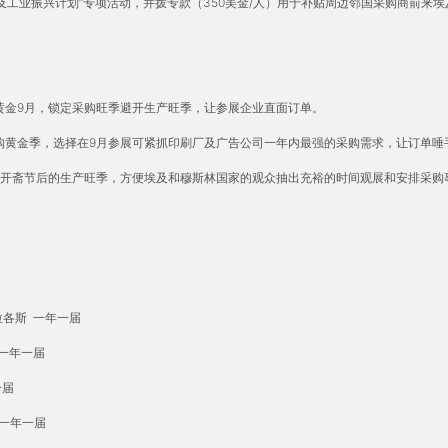
业振兴计划”专项活动，并拨专款（350美金/人）用于补贴周边邻国采购商前来
选择黄金9月，锁定采购旺季避开生产旺季，让参展企业直面订单。
黄金季，选择在9月参展可紧抓印刷厂及广告公司一年内最强的采购需求，让订单唾
开斋节后的生产旺季，方便埃及和穆斯林国家的观众抽出充裕的时间观展和安排采购
拉各斯 一年一届
 一年一届
一届
 一年一届