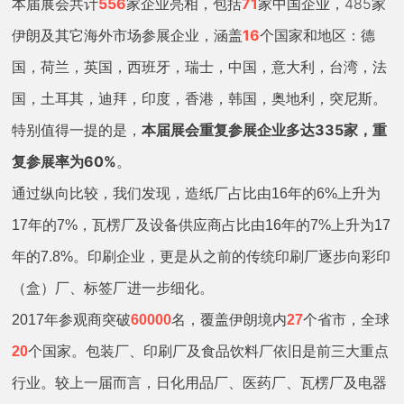
本届展会共计
556
家企业亮相，包括
71
家中国企业，485家
伊朗及其它海外市场参展企业，涵盖
16
个国家和地区：德
国，荷兰，英国，西班牙，瑞士，中国，意大利，台湾，法
国，土耳其，迪拜，印度，香港，韩国，奥地利，突尼斯。
特别值得一提的是，
本届展会重复参展企业多达335家，重
复参展率为60%
。
通过纵向比较，我们发现，造纸厂占比由16年的6%上升为
17年的7%，瓦楞厂及设备供应商占比由16年的7%上升为17
年的7.8%。印刷企业，更是从之前的传统印刷厂逐步向彩印
（盒）厂、标签厂进一步细化。
2017
年参观商突破
60000
名，覆盖伊朗境内
27
个省市，全球
20
个国家。包装厂、印刷厂及食品饮料厂依旧是前三大重点
行业。较上一届而言，日化用品厂、医药厂、瓦楞厂及电器