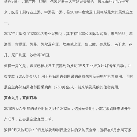
举办9届），将广告、印刷、包装容器三大主题完美融合，展示面积近1万平方
米，纵贯印刷行业上游、中游及下游，是2018年度埃及印刷领域最大的展览会之
一。
2017年共吸引了12000名专业采购商，其中有1500位国际采购商，来自约旦、摩
洛哥、肯尼亚、阿曼、阿尔及利亚、埃塞俄比亚、黎巴嫩、突尼斯、乌干达、苏
丹、尼日利亚、沙特等36国。
值得一提的是，该展已被埃及工贸部列为推动“埃及工业振兴计划”专项活动，并
拨专款（350美金/人）用于补贴周边邻国采购商前来埃及采购的机票费用。同时
展会主办补贴周边邻国采购商（250美金/人）前来埃及采购的住宿费用。
黄金九月，直面订单
2018埃及APP展的举办时间为9月10-12日，选择黄金9月，锁定采购旺季避开生
产旺季，让参展企业直面订单。
紧抓9月采购旺季：9月是埃及印刷行业公认的采购黄金季，选择在9月参展可紧