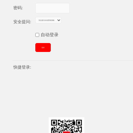
密码:
安全提问:
自动登录
登录
快捷登录: