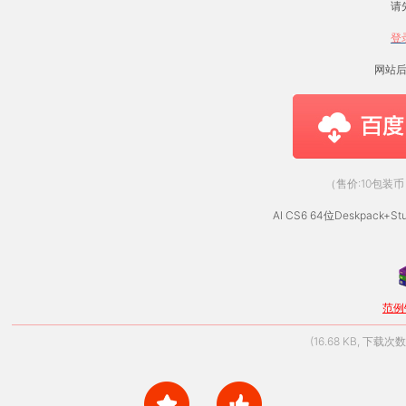
请
登
网站
（售价:10包装币
AI CS6 64位Deskpack+St
范例钢
(16.68 KB, 下载次数