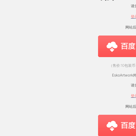
请
登
网站
（售价:10包装币
EskoArtwork
请
登
网站