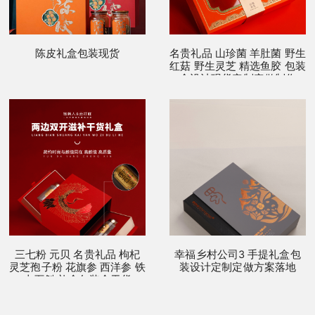
陈皮礼盒包装现货
名贵礼品 山珍菌 羊肚菌 野生
红菇 野生灵芝 精选鱼胶 包装
盒设计现货定制定做制作
三七粉 元贝 名贵礼品 枸杞
幸福乡村公司3 手提礼盒包
灵芝孢子粉 花旗参 西洋参 铁
装设计定制定做方案落地
皮石斛 礼盒包装盒干货