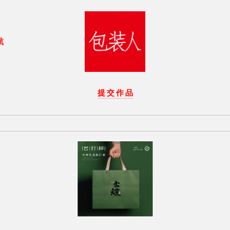
航
提 交 作 品