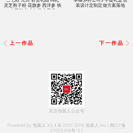
三七粉 元贝 名贵礼品 枸杞
幸福乡村公司3 手提礼盒包
灵芝孢子粉 花旗参 西洋参 铁
装设计定制定做方案落地
皮石斛 礼盒包装盒干货
上一作品
下一作品
关注包装人公众号
Powered by 包装人 X3.4 © 2001-2016 包装人 Inc.(
闽ICP备
07055378号-5
)