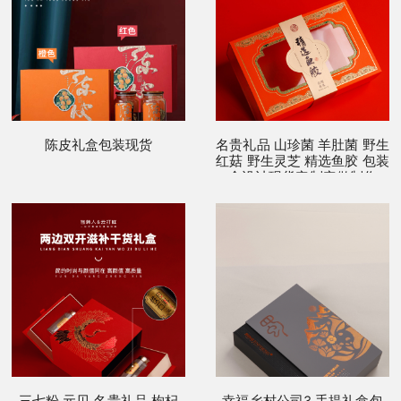
陈皮礼盒包装现货
名贵礼品 山珍菌 羊肚菌 野生
红菇 野生灵芝 精选鱼胶 包装
盒设计现货定制定做制作