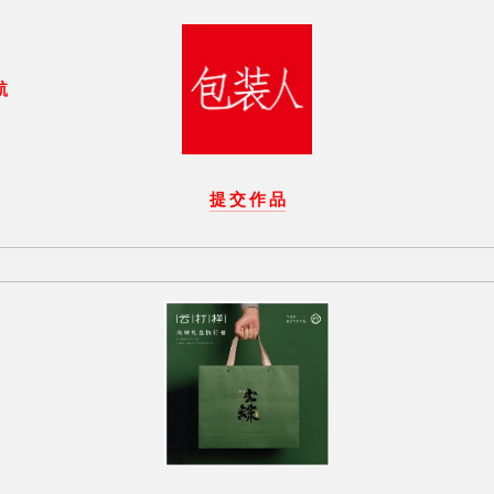
航
提 交 作 品