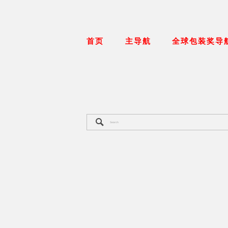
首页
主导航
全球包装奖导