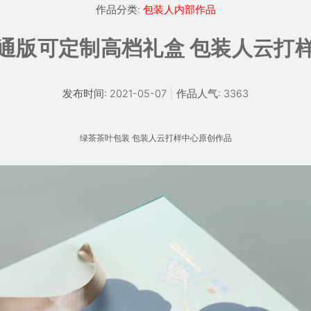
作品分类:
包装人内部作品
通版可定制高档礼盒 包装人云打
发布时间: 2021-05-07
|
作品人气: 3363
绿茶茶叶包装 包装人云打样中心原创作品