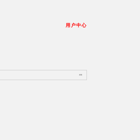
用户中心
搜索