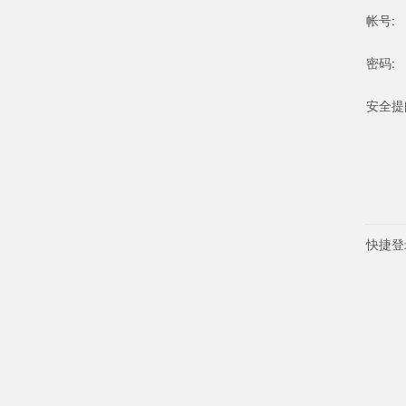
帐号:
密码:
安全提
快捷登